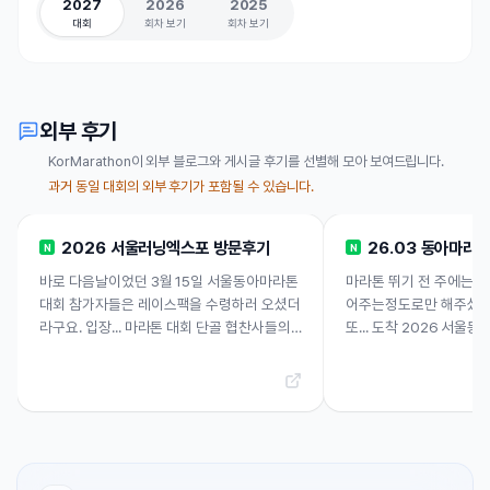
2027
2026
2025
대회
회차 보기
회차 보기
외부 후기
KorMarathon이 외부 블로그와 게시글 후기를 선별해 모아 보여드립니다.
과거 동일 대회의 외부 후기가 포함될 수 있습니다.
2026 서울러닝엑스포 방문후기
26.03 동아마라
N
N
바로 다음날이었던 3월 15일 서울동아마라톤
마라톤 뛰기 전 주에는 
대회 참가자들은 레이스팩을 수령하러 오셨더
어주는정도로만 해주셨는
라구요. 입장... 마라톤 대회 단골 협찬사들의
또... 도착 2026 서울
부스들이 많이 있는 것 같았구요. 한켠 무대에
전반적 운영 전보다 응원
서는 타임테이블을 보니...
응원존이 진짜 많다....