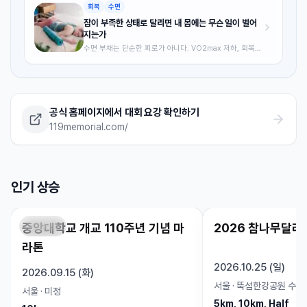
회복
수면
잠이 부족한 상태로 달리면 내 몸에는 무슨 일이 벌어
지는가
수면 부채는 단순한 피로가 아니다. VO2max 저하, 회복
지연, 부상 위험 상승까지 — 과학적 근거를 바탕으로 수면
이 러너의 퍼포먼스에 미치는 영향과 실전 수면 최적화 전
략을 정리했습니다.
공식 홈페이지에서 대회 요강 확인하기
119memorial.com/
인기 상승
중앙대학교 개교 110주년 기념 마
2026 참나무달리
접수 예정
인기 상승
신청 가능
라톤
2026.10.25 (일)
2026.09.15 (화)
서울
·
뚝섬한강공원 수변
서울
·
미정
5km, 10km, Half