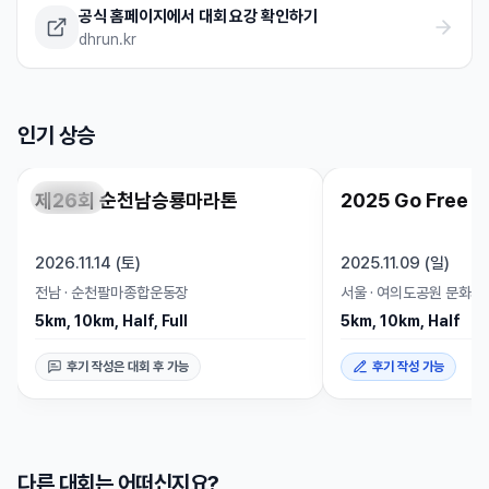
공식 홈페이지에서 대회 요강 확인하기
dhrun.kr
인기 상승
제26회 순천남승룡마라톤
2025 Go Free R
신청 가능
인기 상승
종료
2026.11.14 (토)
2025.11.09 (일)
전남
·
순천팔마종합운동장
서울
·
여의도공원 문화의 
5km, 10km, Half, Full
5km, 10km, Half
후기 작성은 대회 후 가능
후기 작성 가능
다른 대회는 어떠신지요?