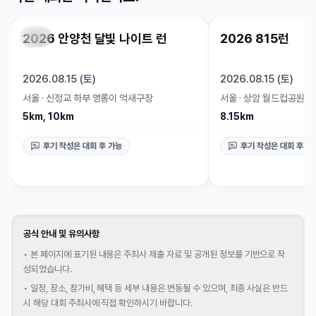
2026 안양천 달빛 나이트 런
2026 815런
마감
마감
2026.08.15 (토)
2026.08.15 (토)
서울
·
신정교 하부 영롱이 억새구장
서울
·
상암 월드컵공원
5km, 10km
8.15km
후기 작성은 대회 후 가능
후기 작성은 대회 후 가
공식 안내 및 유의사항
•
본 페이지에 표기된 내용은 주최사 제출 자료 및 공개된 정보를 기반으로 작
성되었습니다.
•
일정, 장소, 참가비, 혜택 등 세부 내용은 변동될 수 있으며, 최종 사실은 반드
시 해당 대회 주최사에 직접 확인하시기 바랍니다.