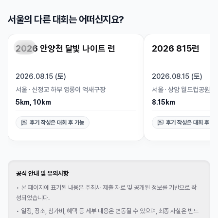
서울의 다른 대회는 어떠신지요?
2026 안양천 달빛 나이트 런
2026 815런
마감
마감
2026.08.15 (토)
2026.08.15 (토)
서울
·
신정교 하부 영롱이 억새구장
서울
·
상암 월드컵공원
5km, 10km
8.15km
후기 작성은 대회 후 가능
후기 작성은 대회 후 가
공식 안내 및 유의사항
•
본 페이지에 표기된 내용은 주최사 제출 자료 및 공개된 정보를 기반으로 작
성되었습니다.
•
일정, 장소, 참가비, 혜택 등 세부 내용은 변동될 수 있으며, 최종 사실은 반드