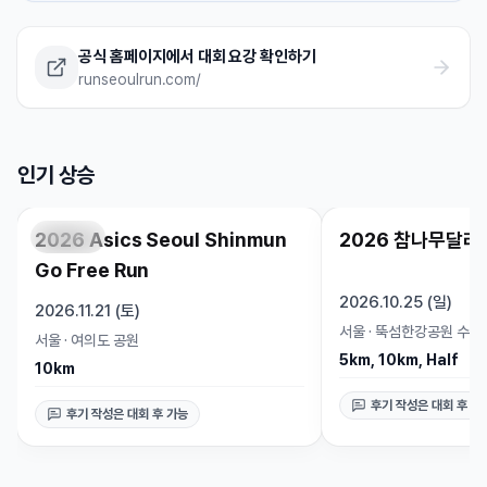
했습니다.
공식 홈페이지에서 대회 요강 확인하기
runseoulrun.com/
인기 상승
2026 Asics Seoul Shinmun
2026 참나무달리
접수 예정
인기 상승
신청 가능
Go Free Run
2026.10.25 (일)
2026.11.21 (토)
서울
·
뚝섬한강공원 수변
서울
·
여의도 공원
5km, 10km, Half
10km
후기 작성은 대회 후 가
후기 작성은 대회 후 가능