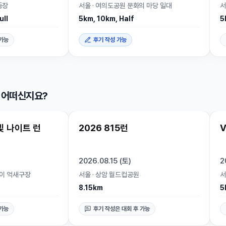
동장
서울
·
여의도공원 문화의 마당 일대
서
ull
5km, 10km, Half
5
 가능
후기 작성 가능
 어떠신지요?
마감
빛 나이트 런
2026 815런
V
2026.08.15 (토)
2
롱이 억새구장
서울
·
상암 월드컵공원
서
8.15km
5
 가능
후기 작성은 대회 후 가능