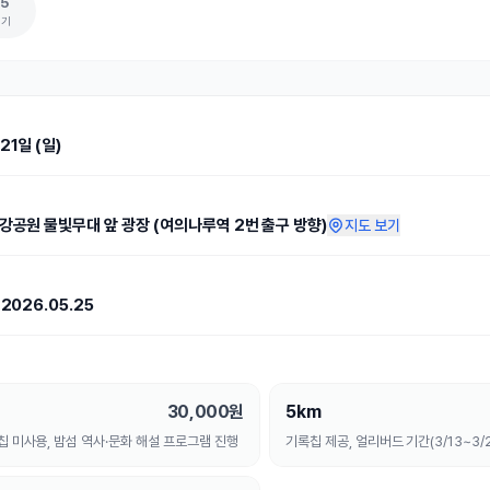
5
보기
21일 (일)
강공원 물빛무대 앞 광장 (여의나루역 2번 출구 방향)
지도 보기
~
2026.05.25
30,000
원
5km
칩 미사용, 밤섬 역사·문화 해설 프로그램 진행
기록칩 제공, 얼리버드 기간(3/13~3/2