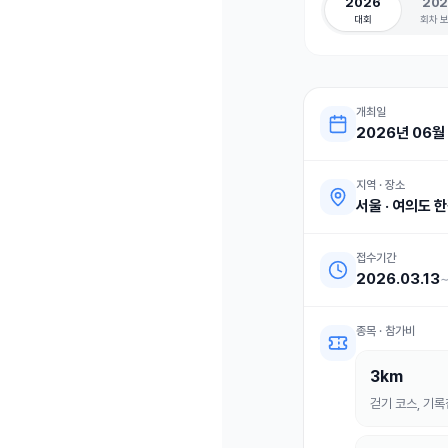
2026
202
대회
회차 
개최일
2026년 06월 
지역 · 장소
서울
·
여의도 한
접수기간
2026.03.13
종목 · 참가비
3km
걷기 코스, 기록