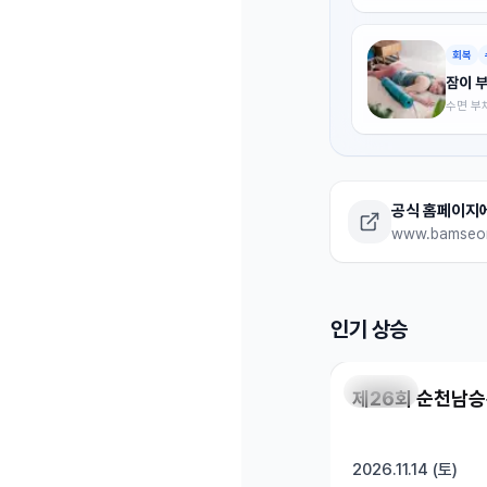
까지 폭
회복
잠이 
수면 부
먼스에 
공식 홈페이지에
www.bamseom
인기 상승
신청 가능
제26회 순천남
2026.11.14 (토)