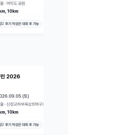
울
·
여의도 공원
km, 10km
후기 작성은 대회 후 가능
신청 가능
마감
런 2026
2026 YTN 서울 투어
026.09.05 (토)
2026.09.06 (일)
울
·
신정교하부육상트랙구장
서울
·
서울광장
km, 10km
11km, Half
후기 작성은 대회 후 가능
후기 작성은 대회 후 가능