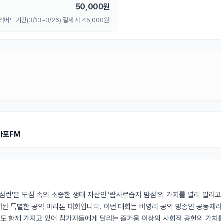
50,000
원
버드 기간(3/13~3/26) 결제 시 45,000원
마포FM
밤섬런'은 도심 속의 소중한 생태 자산인 '람사르습지 밤섬'의 가치를 널리 알리
획된 특별한 공익 마라톤 대회입니다. 이번 대회는 비영리 공익 방송인 공동체
도 함께 가지고 있어 참가자들에게 달리는 즐거움 이상의 사회적 공헌의 가치