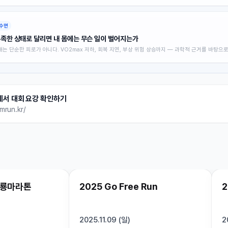
염 속 안전하게 달리는 전략을 총정리했습니다.
수면
부족한 상태로 달리면 내 몸에는 무슨 일이 벌어지는가
채는 단순한 피로가 아니다. VO2max 저하, 회복 지연, 부상 위험 상승까지 — 과학적 근거를 바탕으
미치는 영향과 실전 수면 최적화 전략을 정리했습니다.
서 대회 요강 확인하기
run.kr/
인기 상승
종료
인기 상승
승룡마라톤
2025 Go Free Run
2025.11.09 (일)
2