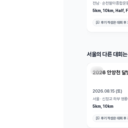
전남
·
순천팔마종합운
5km, 10km, Half, F
후기 작성은 대회 후
서울의 다른 대회는
마감
2026 안양천 달
2026.08.15 (토)
서울
·
신정교 하부 영
5km, 10km
후기 작성은 대회 후