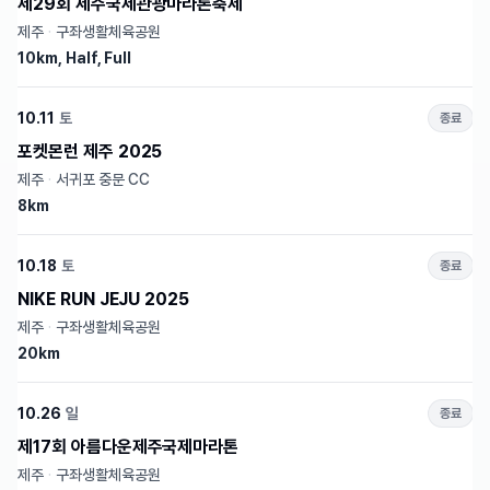
제29회 제주국제관광마라톤축제
제주
·
구좌생활체육공원
10km, Half, Full
10.11
토
종료
포켓몬런 제주 2025
제주
·
서귀포 중문 CC
8km
10.18
토
종료
NIKE RUN JEJU 2025
제주
·
구좌생활체육공원
20km
10.26
일
종료
제17회 아름다운제주국제마라톤
제주
·
구좌생활체육공원