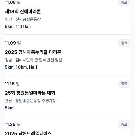
11.08
토
종료
제18회 진해마라톤
경남
·
진해공설운동장
5km, 11.11km
11.09
일
종료
2025 김해아름누리길 마라톤
경남
·
김해시민의 종 및 해반천 일원
5km, 10km, Half
11.16
일
종료
25회 창원통일마라톤 대회
경남
·
창원종합운동장 주경기장
5km
11.29
토
종료
2025 남해트레일레이스