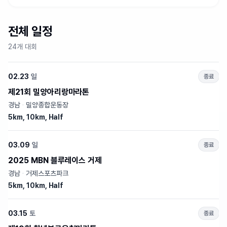
전체 일정
24개 대회
02.23
일
종료
제21회 밀양아리랑마라톤
경남
·
밀양종합운동장
5km, 10km, Half
03.09
일
종료
2025 MBN 블루레이스 거제
경남
·
거제스포츠파크
5km, 10km, Half
03.15
토
종료