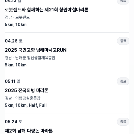
04.13
일
종료
로봇랜드와 함께하는 제21회 창원야철마라톤
경남
·
로봇랜드
5km, 10km
04.26
토
종료
2025 국민고향 남해마시고RUN
경남
·
남해군 창선생활체육공원
5km, 10km
05.11
일
종료
2025 전국의병 마라톤
경남
·
의령공설운동장
5km, 10km, Half, Full
05.24
토
종료
제2회 남해 다랑논 마라톤