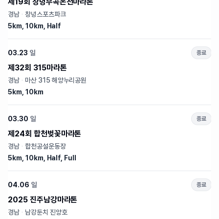
제19회 창녕부곡온천마라톤
경남
·
창녕스포츠파크
5km, 10km, Half
03.23
일
종료
제32회 315마라톤
경남
·
마산 315 해양누리공원
5km, 10km
03.30
일
종료
제24회 합천벚꽃마라톤
경남
·
합천공설운동장
5km, 10km, Half, Full
04.06
일
종료
2025 진주남강마라톤
경남
·
남강둔치 진양호