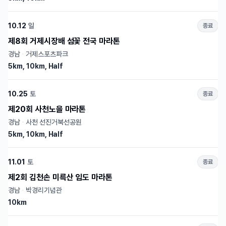
10.12
일
종료
제8회 거제시장배 섬꽃 전국 마라톤
경남
·
거제스포츠파크
5km, 10km, Half
10.25
토
종료
제20회 사천노을 마라톤
경남
·
사천 선진거북선공원
5km, 10km, Half
11.01
토
종료
제2회 김천손 미륵산 임도 마라톤
경남
·
박경리기념관
10km