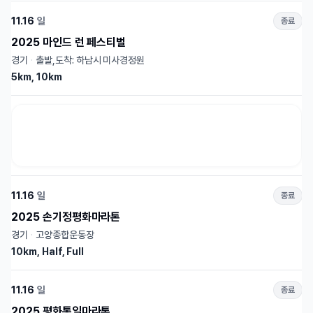
11.16
일
종료
2025 마인드 런 페스티벌
경기
·
출발,도착: 하남시 미사경정원
5km, 10km
11.16
일
종료
2025 손기정평화마라톤
경기
·
고양종합운동장
10km, Half, Full
11.16
일
종료
2025 평화통일마라톤