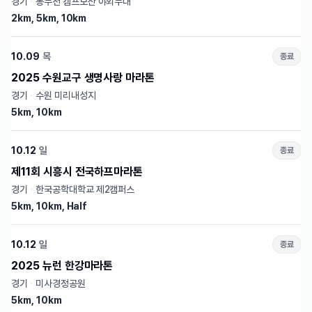
경기
·
동두천 캠프보산 야외무대
2km, 5km, 10km
10.09
목
종료
2025 수원교구 생명사랑 마라톤
경기
·
수원 미리내성지
5km, 10km
10.12
일
종료
제11회 시흥시 전국하프마라톤
경기
·
한국공학대학교 제2캠퍼스
5km, 10km, Half
10.12
일
종료
2025 뉴런 한강마라톤
경기
·
미사경정공원
5km, 10km