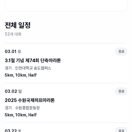
전체 일정
53개 대회
03.01
토
종료
3.1절 기념 제74회 단축마라톤
경기
·
인천대학교 송도캠퍼스
5km, 10km, Half
03.02
일
종료
2025 수원국제하프마라톤
경기
·
수원종합운동장
5km, 10km, Half
03.22
토
종료