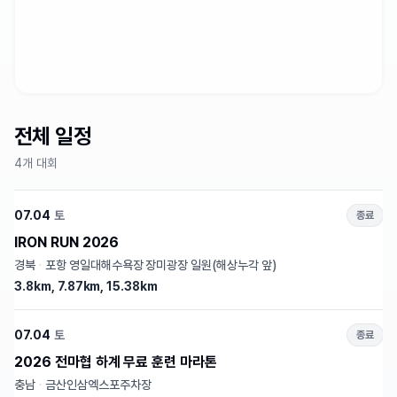
전체 일정
4개 대회
07.04
토
종료
IRON RUN 2026
경북
·
포항 영일대해수욕장 장미광장 일원(해상누각 앞)
3.8km, 7.87km, 15.38km
07.04
토
종료
2026 전마협 하계 무료 훈련 마라톤
충남
·
금산인삼엑스포주차장