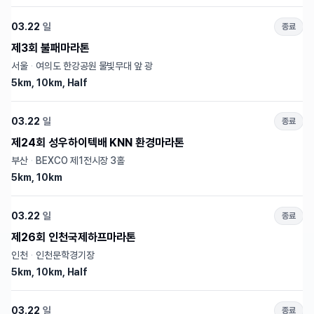
03.22
일
종료
제3회 불패마라톤
서울
·
여의도 한강공원 물빛무대 앞 광
5km, 10km, Half
03.22
일
종료
제24회 성우하이텍배 KNN 환경마라톤
부산
·
BEXCO 제1전시장 3홀
5km, 10km
03.22
일
종료
제26회 인천국제하프마라톤
인천
·
인천문학경기장
5km, 10km, Half
03.22
일
종료