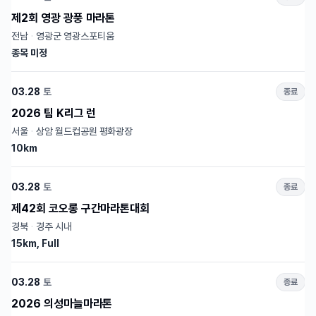
제2회 영광 광풍 마라톤
전남
·
영광군 영광스포티움
종목 미정
03.28
토
종료
2026 팀 K리그 런
서울
·
상암 월드컵공원 평화광장
10km
03.28
토
종료
제42회 코오롱 구간마라톤대회
경북
·
경주 시내
15km, Full
03.28
토
종료
2026 의성마늘마라톤