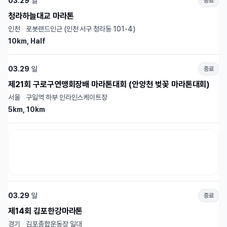
03.29
일
종료
청라하늘대교 마라톤
인천
·
로봇랜드인근 (인천 서구 청라동 101-4)
10km, Half
03.29
일
종료
제21회 구로구연맹회장배 마라톤대회 (안양천 벚꽃 마라톤대회)
서울
·
구일역 하부 인라인스케이트장
5km, 10km
03.29
일
종료
제14회 김포한강마라톤
경기
·
김포종합운동장 일대