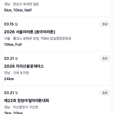
경남
·
창녕군 부곡면 일원
5km, 10km, Half
03.15
일
종료
2026 서울마라톤 (동아마라톤)
서울
·
풀코스 광화문 광장, 10km 잠실종합운동장
10km, Full
03.21
토
종료
2026 지리산봄꽃레이스
전남
·
구례 토지면
24km
03.21
토
종료
제22회 창원야철마라톤대회
경남
·
마산합포구 구산면
3km, 10km