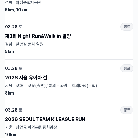
경북
·
의성종합체육관
5km, 10km
03.28
토
종료
제3회 Night Run&Walk in 밀양
경남
·
밀양강 둔치 일원
5km
03.28
토
종료
2026 서울 유아차 런
서울
·
광화문 광장(출발) / 여의도공원 문화의마당(도착)
8km
03.28
토
종료
2026 SEOUL TEAM K LEAGUE RUN
서울
·
상암 평화의공원평화광장
10km