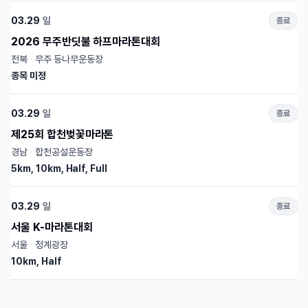
03.29
일
종료
2026 무주반딧불 하프마라톤대회
전북
·
무주 등나무운동장
종목 미정
03.29
일
종료
제25회 합천벚꽃마라톤
경남
·
합천공설운동장
5km, 10km, Half, Full
03.29
일
종료
서울 K-마라톤대회
서울
·
청계광장
10km, Half