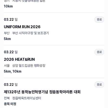
경기
·
시흥시 갯골생태공원 일원
10km
03.22
일
종료
UNIFORM RUN 2026
부산
·
부산 사직야구장 및 보조경기
5km
03.22
일
종료
2026 HEAT&RUN
서울
·
상암 월드컵공원 평화광장
5km, 10km
03.22
일
종료
제132주년 동학농민혁명기념 정읍동학마라톤 대회
전북
·
정읍체육트레이닝센터
종목 미정