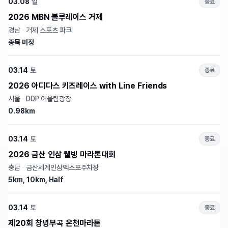
03.08
일
종료
2026 MBN 블루레이스 거제
경남
·
거제 스포츠 파크
종목 미정
03.14
토
종료
2026 아디다스 키즈레이스 with Line Friends
서울
·
DDP 어울림광장
0.98km
03.14
토
종료
2026 금산 인삼 웰빙 마라톤대회
충남
·
금산세계인삼엑스포주차장
5km, 10km, Half
03.14
토
종료
제20회 창녕부곡 온천마라톤