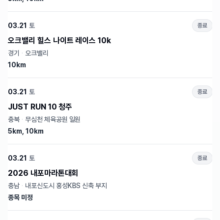
03.21
토
종료
오크밸리 힐스 나이트 레이스 10k
경기
·
오크밸리
10km
03.21
토
종료
JUST RUN 10 청주
충북
·
무심천 체육공원 일원
5km, 10km
03.21
토
종료
2026 내포마라톤대회
충남
·
내포신도시 홍성KBS 신축 부지
종목 미정