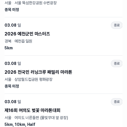
서울
·
서울 뚝섬한강공원 수변광장
종목 미정
03.08
일
종료
2026 예천군민 마스터즈
경북
·
예천읍 일원
5km
03.08
일
종료
2026 전국민 러닝크루 패밀리 마라톤
서울
·
상암월드컵공원 평화광장
종목 미정
03.08
일
종료
제16회 여의도 벚꽃 마라톤대회
서울
·
여의도 너른들판 (물빛무대 앞 광장)
5km, 10km, Half