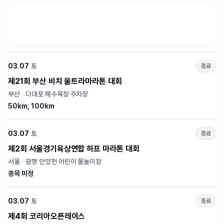
03.07
토
종료
제21회 부산 비치 울트라마라톤 대회
부산
·
다대포 해수욕장 주차장
50km, 100km
03.07
토
종료
제2회 서울경기육상연합 하프 마라톤 대회
서울
·
광명 안양천 어린이 물놀이장
종목 미정
03.07
토
종료
제4회 코리아오픈레이스