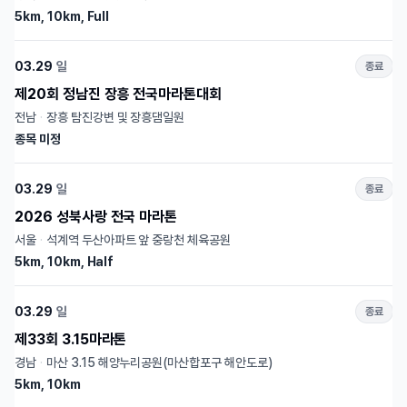
5km, 10km, Full
03.29
일
종료
제20회 정남진 장흥 전국마라톤대회
전남
·
장흥 탐진강변 및 장흥댐일원
종목 미정
03.29
일
종료
2026 성북사랑 전국 마라톤
서울
·
석계역 두산아파트 앞 중랑천 체육공원
5km, 10km, Half
03.29
일
종료
제33회 3.15마라톤
경남
·
마산 3.15 해양누리공원(마산합포구 해안도로)
5km, 10km