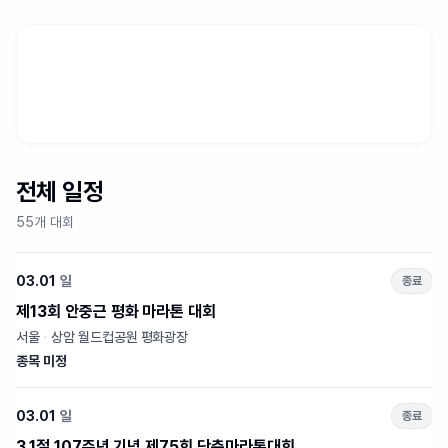
전체 일정
55개 대회
03.01
일
종료
제13회 안중근 평화 마라톤 대회
서울
·
상암 월드컵공원 평화광장
종목 미정
03.01
일
종료
3.1절 107주년 기념 제75회 단축마라톤대회