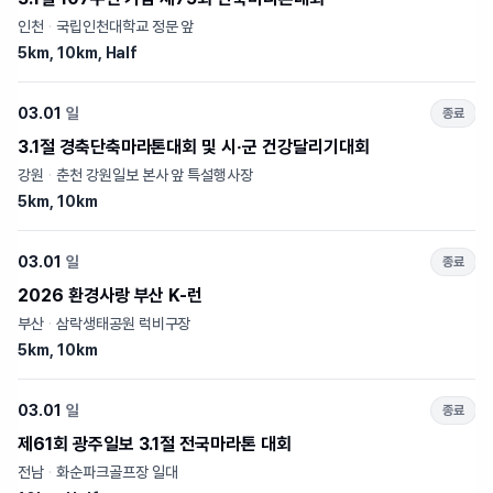
인천
·
국립인천대학교 정문 앞
5km, 10km, Half
03.01
일
종료
3.1절 경축단축마라톤대회 및 시‧군 건강달리기대회
강원
·
춘천 강원일보 본사 앞 특설행사장
5km, 10km
03.01
일
종료
2026 환경사랑 부산 K-런
부산
·
삼락생태공원 럭비구장
5km, 10km
03.01
일
종료
제61회 광주일보 3.1절 전국마라톤 대회
전남
·
화순파크골프장 일대