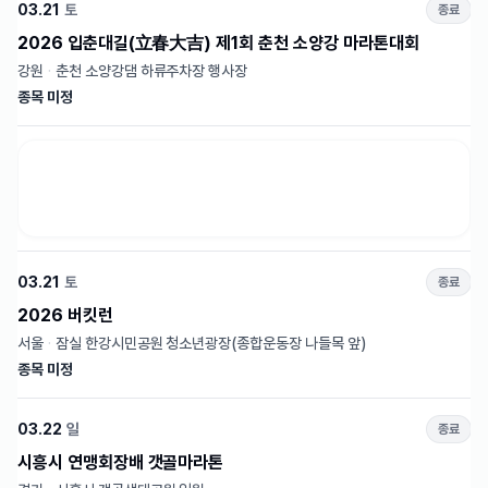
03.21
토
종료
2026 입춘대길(立春大吉) 제1회 춘천 소양강 마라톤대회
강원
·
춘천 소양강댐 하류주차장 행사장
종목 미정
03.21
토
종료
2026 버킷런
서울
·
잠실 한강시민공원 청소년광장(종합운동장 나들목 앞)
종목 미정
03.22
일
종료
시흥시 연맹회장배 갯골마라톤