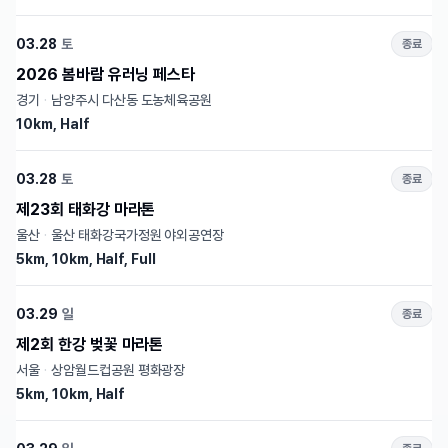
03.28
토
종료
2026 봄바람 유러닝 페스타
경기
·
남양주시 다산동 도농체육공원
10km, Half
03.28
토
종료
제23회 태화강 마라톤
울산
·
울산 태화강국가정원 야외공연장
5km, 10km, Half, Full
03.29
일
종료
제2회 한강 벚꽃 마라톤
서울
·
상암월드컵공원 평화광장
5km, 10km, Half